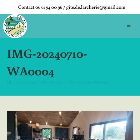
Contact 06 61 94 00 96 / gite.de.larcherie@gmail.com
IMG-20240710-
WA0004
>
La Cuisine/ Salle à Manger
>
IMG-20240710-WA0004