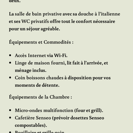
deux.
La
salle de bain privative
avec sa
douche à l’italienne
et ses
WC privatifs
offre tout le confort nécessaire
pour un séjour agréable.
Équipements et Commodités :
Accès Internet
via Wi-Fi.
Linge de maison fourni
, lit fait à l’arrivée, et
ménage inclus.
Coin boissons chaudes
à disposition pour vos
moments de détente.
Équipements de la Chambre :
Micro-ondes multifonction
(four et grill).
Cafetière Senseo
(prévoir dosettes Senseo
compostables).
Bouilloire
et
grille-pain
.